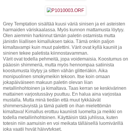
Grey Temptation sisältää kuusi väriä sinisen ja eri asteisten
harmaiden väriskaalassa. Myös kunnon mattamusta löytyy.
Olen aiemmin harkinnut tämän paletin ostamista mutta
jänistin liiallisen kimalluksen takia. Tämä onkin paljon
kimaltavampi kuin muut palettini. Värit ovat kyllä kauniit ja
sininen tekee paletista kiinnostavamman.
Värit ovat todella pehmeitä, jopa voidemaisia. Koostumus on
pääosin shimmeriä, mutta myös hennompaa satiinista
koostumusta löytyy ja sitten vähän glitteriäkin. Aika
monipuolinen smokymeikin tekoon. Itse koin omaan
jokapäiväiseen makuun paletin olevan liian
metallinhohtoinen ja kimaltava. Taas kerran se keskivärinen
mattainen varjostussävy puuttuu. En halua aina varjostaa
mustalla. Mutta minä tiedän että muut tykkäävät
shimmersävyistä ja tämä paletti on ihan mielettömän
kimaltava! Kimallus erottuu kauniisti luomelta ja meikki on
todella metallinhohtoinen. Käyttäisin tätä juhlissa, kuten
totesin niin aamuisin en voi meikata tälläisellä luomivärillä
joka vaatii hyvät häivytykset.