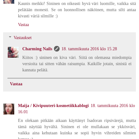
Kaunis meikki! Sininen on oikeasti hyvä väri luomille, vaikka sitä
pelätään monesti. Se on luonnollisen näköinen, mutta silti antaa
kivasti väriä silmille :)
Vastaa
Vastaukset
Charming Nails
18. tammikuuta 2016 klo 15.28
Kiitos :) sininen on kiva väri. Siitä on olemassa miedompia
versioita tai sitten vähän raisumpia. Kaikille jotain, sinistä ei
kannata pelätä.
Vastaa
Maija / Kivipuuteri-kosmetiikkablogi
18. tammikuuta 2016 klo
16.01
En olekaan pitkään aikaan käyttänyt Isadoran ripsivärejä, mutta
tämä näyttää hyvältä. Sininen ei ole mullakaan se ykkösväri,
vaikka aina kehutaan kuinka se sopii hyvin vihreiden silmien