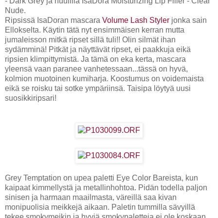
- Dark Grey ja huulilla IsaDora Moisturizing Lip Filler - Clear
Nude.
Ripsissä IsaDoran mascara
Volume Lash Styler
jonka sain
Ellokselta. Käytin tätä nyt ensimmäisen kerran mutta
jumaleisson mitkä ripset sillä tuli!! Olin silmät ihan
sydämminä! Pitkät ja näyttävät ripset, ei paakkuja eikä
ripsien klimpittymistä. Ja tämä on eka kerta, mascara
yleensä vaan paranee vanhetessaan...tässä on hyvä,
kolmion muotoinen kumiharja. Koostumus on voidemaista
eikä se roisku tai sotke ympäriinsä. Taisipa löytyä uusi
suosikkiripsari!
Grey Temptation on upea paletti Eye Color Bareista, kun
kaipaat kimmellystä ja metallinhohtoa. Pidän todella paljon
sinisen ja harmaan maailmasta, väreillä saa kivan
monipuolisia meikkejä aikaan. Paletin tummilla sävyillä
tekee smokymeikin ja hyviä smokypaletteja ei ole koskaan